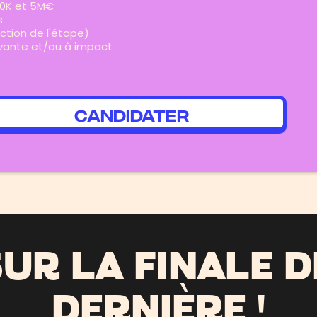
500K et 5M€
s
nction de l'étape)
ovante et/ou à impact
CANDIDATER
UR LA FINALE D
DERNIÈRE !