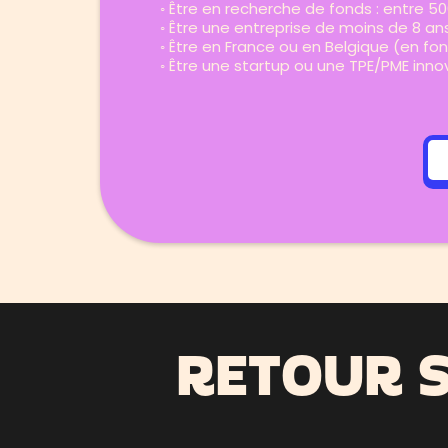
◦ Être en recherche de fonds : entre 
◦ Être une entreprise de moins de 8 an
◦ Être en France ou en Belgique (en fo
◦ Être une startup ou une TPE/PME inn
RETOUR S