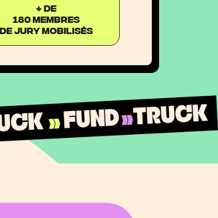
+ DE
180 membres
de jury mobilisés