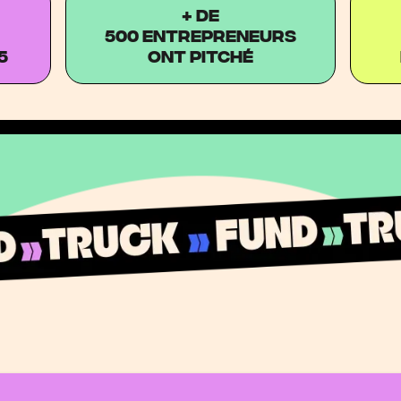
+ DE
500 entrepreneurs
5
ont pitché