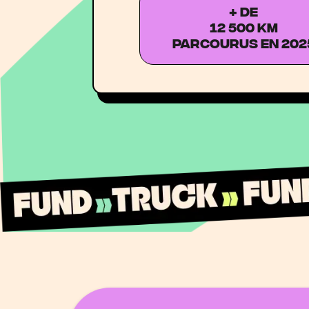
+ DE
12 500 km
parcourus en 202