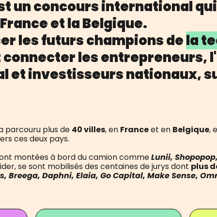
st un concours international qui
France et la Belgique.
cer les futurs champions de
la t
et connecter les entrepreneurs,
l et investisseurs nationaux, su
a parcouru plus de
40 villes
, en
France
et en
Belgique
, 
ers ces deux pays.
s sont montées à bord du camion comme
Lunii, Shopopop
 aider, se sont mobilisés des centaines de jurys dont
plus d
s, Breega, Daphni, Elaia, Go Capital, Make Sense, Omn