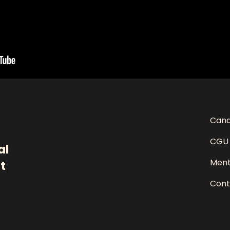
Cand
CGU
al
Ment
t
Cont