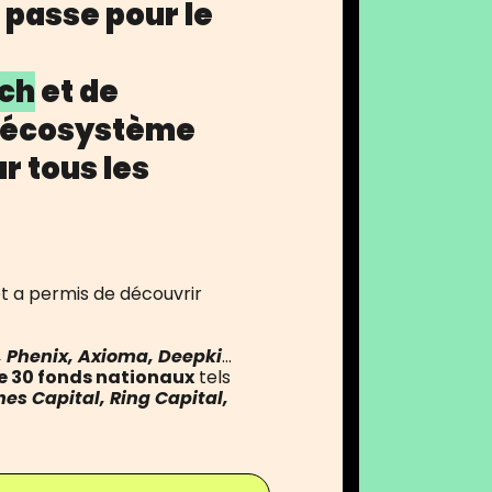
 passe pour le
ech
et de
 l'écosystème
r tous les
et a permis de découvrir
, Phenix, Axioma, Deepki
...
e 30 fonds nationaux
tels
es Capital, Ring Capital,