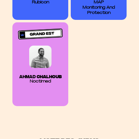
Rubicon
MAP
Monitoring And
Protection
Ahmad
CHALHOUB
Noctimed