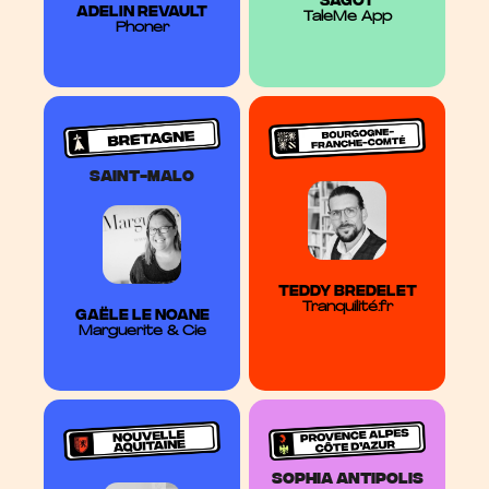
ADELIN Revault
TaleMe App
Phoner
saint-malo
teddy bredelet
Tranquilité.fr
GAËLE LE NOANE
Marguerite & Cie
sophia antipolis