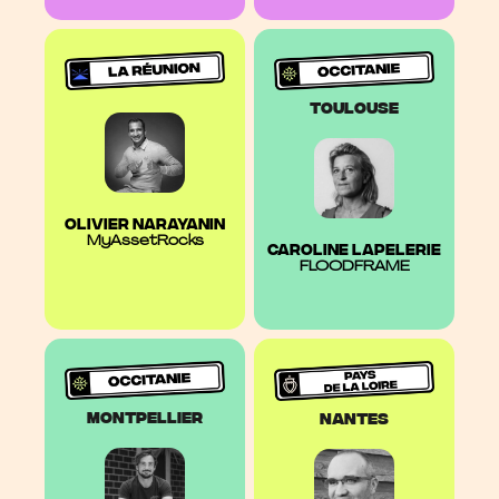
toulouse
OLIVIER NARAYANIN
MyAssetRocks
Caroline LAPELERIE
FLOODFRAME
montpellier
nantes