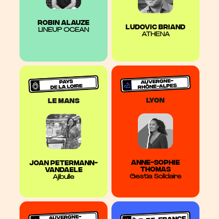
Robin ALAUZE
LUDOVIC BRIAND
LINEUP OCEAN
ATHENA
LYON
le mans
ANNE-SOPHIE
Joan PETERMANN-
THOMAS
VANDAELE
Gestia Solidaire
Ajibulle