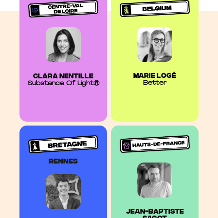
marie logé
Clara NEntille
Better
Substance Of Light®
Rennes
jean-baptiste
sagot