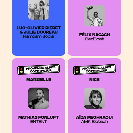
Luc-Olivier Pieret
&
Julie Boureau
FÉLIX NACACH
Ramdam Social
BedBoat
marseille
nice
MATHIAS FONLUPT
AÏDA MEGHRAOUI
ENTENT
AMK Biotech